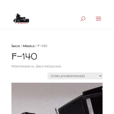
+34 626 600 666
museocb@gmail.com
Inicio
/
Modelo
/ F-140
F-140
Mostrando el único resultado