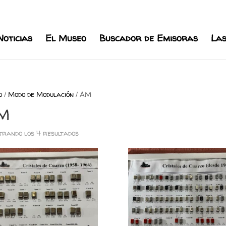
l.com
Noticias
El Museo
Buscador de Emisoras
Las
o
/
Modo de Modulación
/ AM
M
rando los 4 resultados