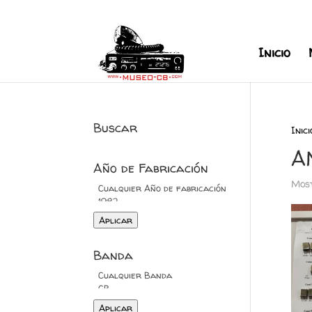
+34 626 600 666
museocb@gmai
Inicio
Buscar
Inici
A
Año de Fabricación
Most
Aplicar
Banda
Aplicar