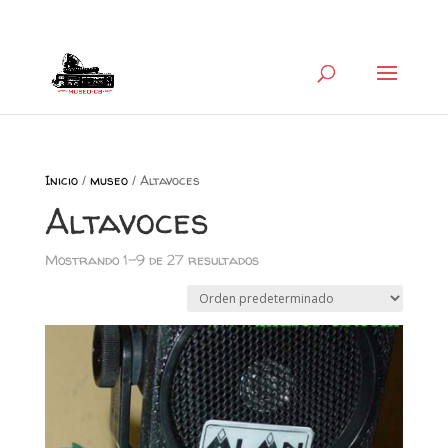
+34 626 600 666
museocb@gmail.com
Inicio
/
museo
/ Altavoces
Altavoces
Mostrando 1–9 de 27 resultados