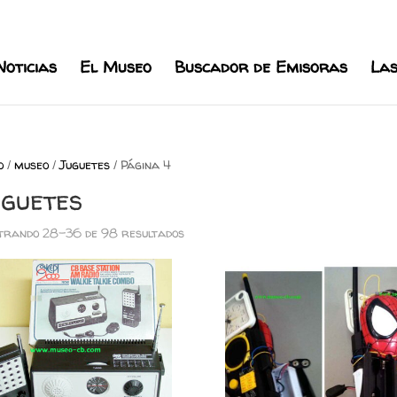
l.com
Noticias
El Museo
Buscador de Emisoras
Las
o
/
museo
/
Juguetes
/ Página 4
uguetes
rando 28–36 de 98 resultados