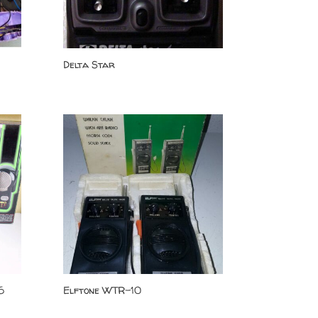
Delta Star
6
Elftone WTR-10