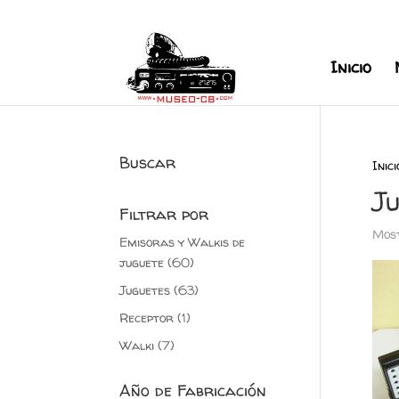
+34 626 600 666
museocb@gmai
Inicio
Buscar
Inici
J
Filtrar por
Most
Emisoras y Walkis de
juguete
(60)
Juguetes
(63)
Receptor
(1)
Walki
(7)
Año de Fabricación