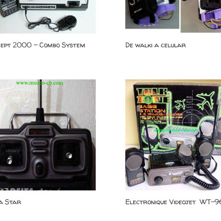
cept 2000 – Combo System
De walki a celular
a Star
Electronique Videojet WT-9