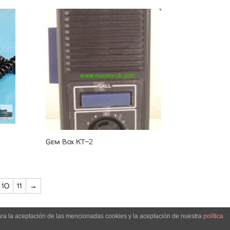
Gem Box KT-2
10
11
→
ara la aceptación de las mencionadas cookies y la aceptación de nuestra
política