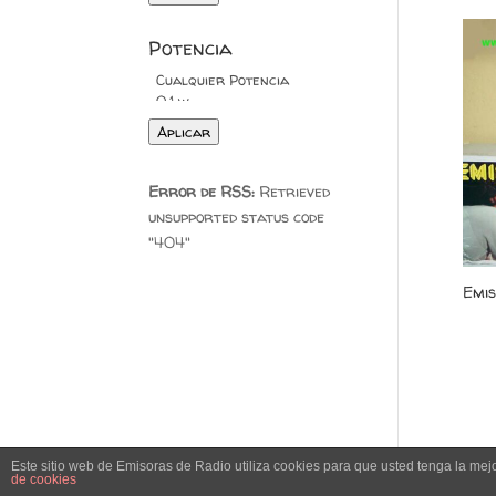
Potencia
Aplicar
Error de RSS:
Retrieved
unsupported status code
"404"
Emis
Este sitio web de Emisoras de Radio utiliza cookies para que usted tenga la me
© Museo CB, 2023 |
Diseño Web
|
Política de Coo
de cookies