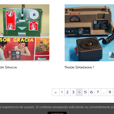
or Gracia
Fanon Spokeman 1
←
1
2
3
4
5
6
7
…
9
jor experiencia de usuario. Si continúa navegando está dando su consentimiento p
kies
|
Política de Privacidad