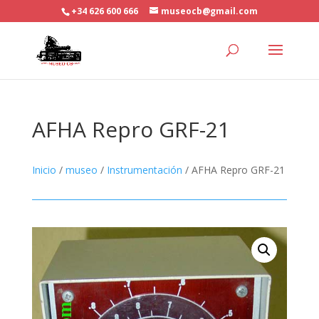
+34 626 600 666
museocb@gmail.com
AFHA Repro GRF-21
Inicio
/
museo
/
Instrumentación
/ AFHA Repro GRF-21