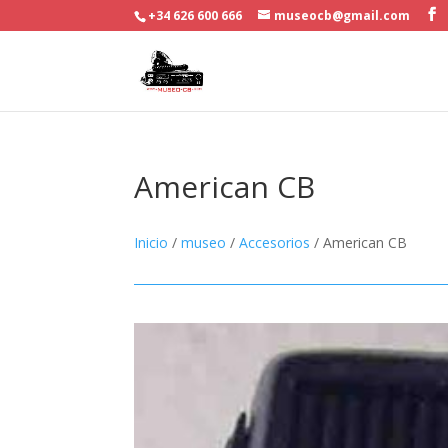
+34 626 600 666
museocb@gmail.com
American CB
Inicio
/
museo
/
Accesorios
/ American CB