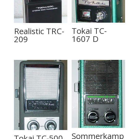
Tokai TC-
Realistic TRC-
1607 D
209
Sommerkamp
Tokai TC-500