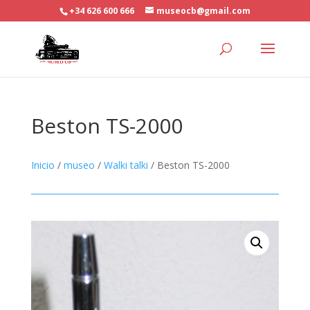
+34 626 600 666
museocb@gmail.com
Beston TS-2000
Inicio
/
museo
/
Walki talki
/ Beston TS-2000