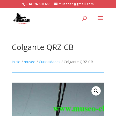
+34 626 600 666
museocb@gmail.com
Colgante QRZ CB
Inicio
/
museo
/
Curiosidades
/ Colgante QRZ CB