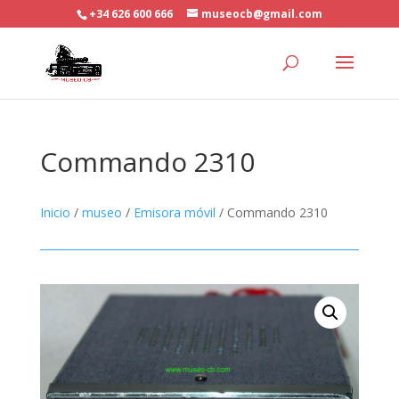
+34 626 600 666
museocb@gmail.com
Commando 2310
Inicio
/
museo
/
Emisora móvil
/ Commando 2310