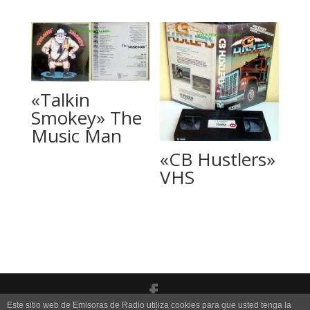
«Talkin
Smokey» The
Music Man
«CB Hustlers»
VHS
Este sitio web de Emisoras de Radio utiliza cookies para que usted tenga la