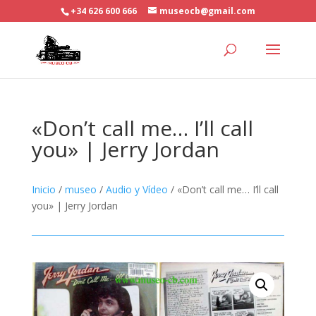
+34 626 600 666
museocb@gmail.com
«Don’t call me… I’ll call
you» | Jerry Jordan
Inicio
/
museo
/
Audio y Vídeo
/ «Don’t call me… I’ll call
you» | Jerry Jordan