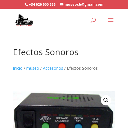
+34 626 600 666
museocb@gmail.com
Efectos Sonoros
Inicio
/
museo
/
Accesorios
/ Efectos Sonoros