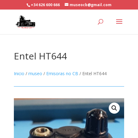
+34 626 600 666
museocb@gmail.com
Entel HT644
Inicio
/
museo
/
Emisoras no CB
/ Entel HT644