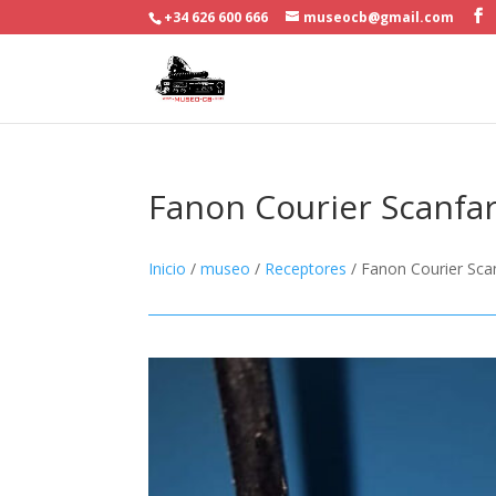
+34 626 600 666
museocb@gmail.com
Fanon Courier Scanfa
Inicio
/
museo
/
Receptores
/ Fanon Courier Sca