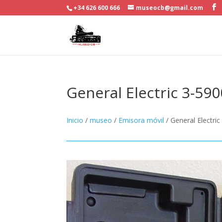
+34 626 600 666
museocb@gmail.com
General Electric 3-590
Inicio
/
museo
/
Emisora móvil
/ General Electri