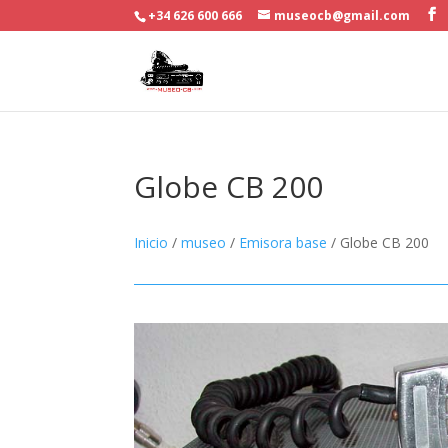
+34 626 600 666
museocb@gmail.com
Globe CB 200
Inicio
/
museo
/
Emisora base
/ Globe CB 200