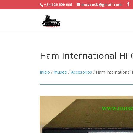
+34 626 600 666
museocb@gmail.com
Ham International HF
Inicio
/
museo
/
Accesorios
/ Ham International