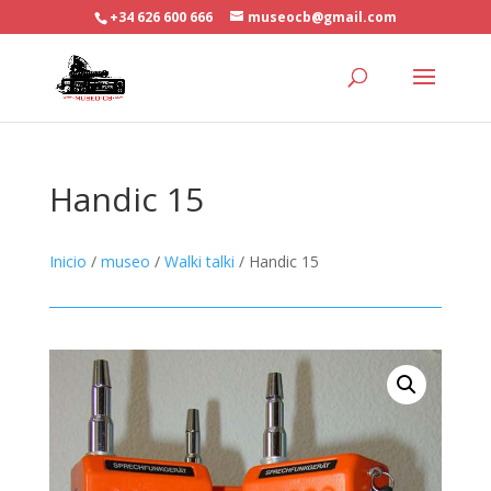
+34 626 600 666
museocb@gmail.com
Handic 15
Inicio
/
museo
/
Walki talki
/ Handic 15