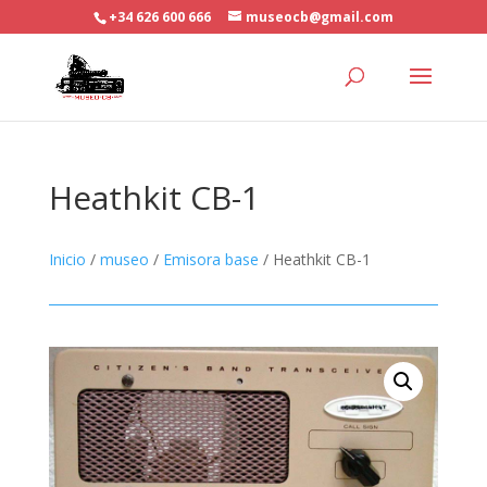
+34 626 600 666
museocb@gmail.com
Heathkit CB-1
Inicio
/
museo
/
Emisora base
/ Heathkit CB-1