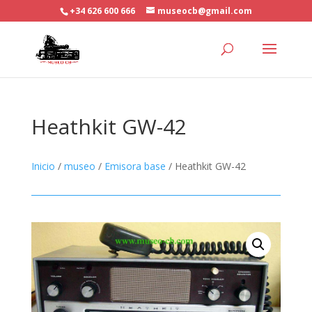
+34 626 600 666
museocb@gmail.com
Heathkit GW-42
Inicio
/
museo
/
Emisora base
/ Heathkit GW-42