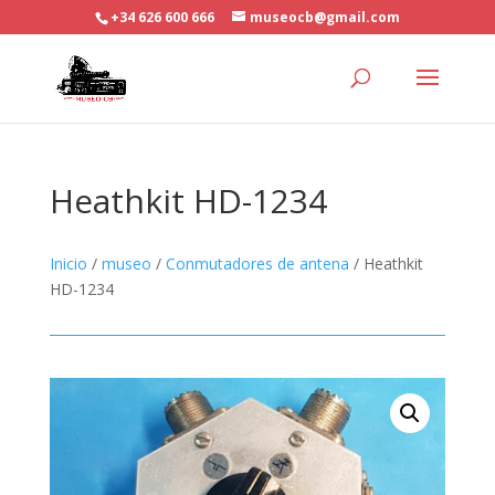
+34 626 600 666
museocb@gmail.com
Heathkit HD-1234
Inicio
/
museo
/
Conmutadores de antena
/ Heathkit
HD-1234