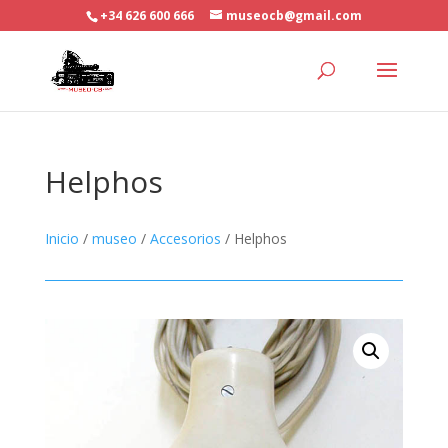
+34 626 600 666
museocb@gmail.com
Helphos
Inicio
/
museo
/
Accesorios
/ Helphos