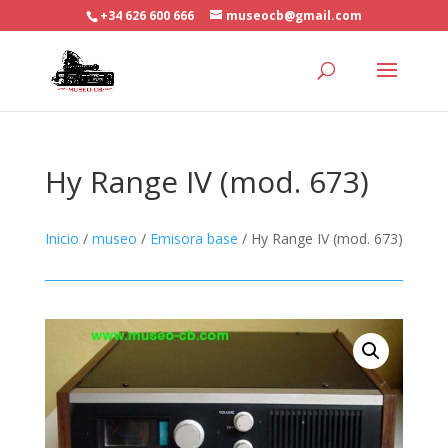
+34 626 600 666
museocb@gmail.com
Hy Range IV (mod. 673)
Inicio
/
museo
/
Emisora base
/ Hy Range IV (mod. 673)