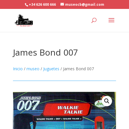
+34 626 600 666
museocb@gmail.com
James Bond 007
Inicio
/
museo
/
Juguetes
/ James Bond 007