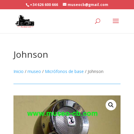
+34 626 600 666
museocb@gmail.com
Johnson
Inicio
/
museo
/
Micrófonos de base
/ Johnson