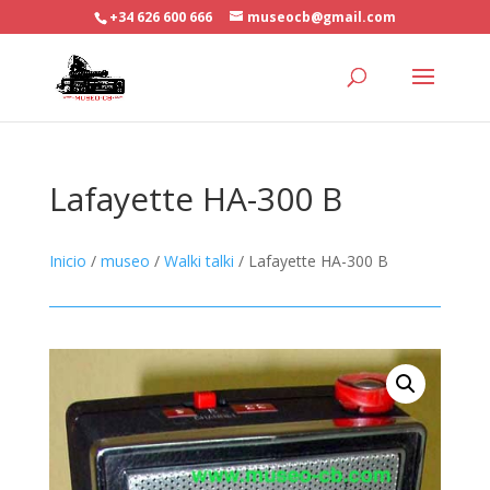
+34 626 600 666
museocb@gmail.com
Lafayette HA-300 B
Inicio
/
museo
/
Walki talki
/ Lafayette HA-300 B