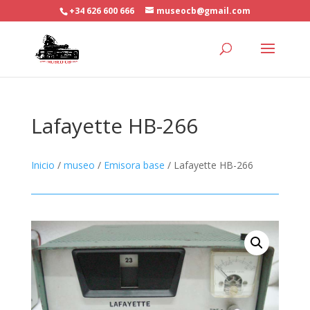
+34 626 600 666
museocb@gmail.com
Lafayette HB-266
Inicio
/
museo
/
Emisora base
/ Lafayette HB-266