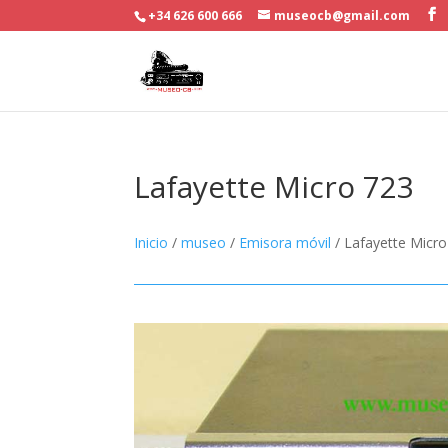
+34 626 600 666
museocb@gmail.com
Lafayette Micro 723
Inicio
/
museo
/
Emisora móvil
/ Lafayette Micro