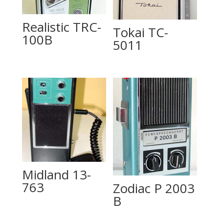
Realistic TRC-
Tokai TC-
100B
5011
Midland 13-
763
Zodiac P 2003
B