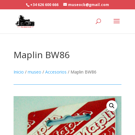
+34 626 600 666
museocb@gmail.com
Maplin BW86
Inicio
/
museo
/
Accesorios
/ Maplin BW86