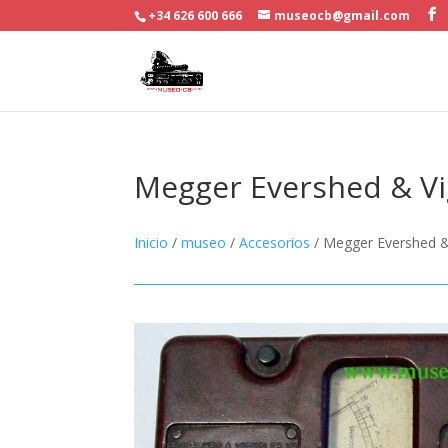
+34 626 600 666
museocb@gmail.com
Megger Evershed & Vi
Inicio
/
museo
/
Accesorios
/ Megger Evershed &