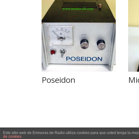
Poseidon
Mi
Este sitio web de Emisoras de Radio utiliza cookies para que usted tenga la me
© Museo CB, 2023 |
Diseño Web
|
Política d
de cookies