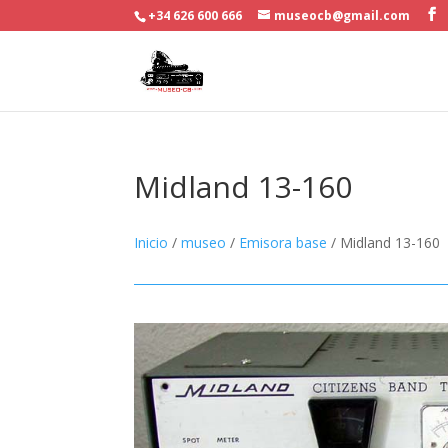
+34 626 600 666
museocb@gmail.com
Midland 13-160
Inicio
/
museo
/
Emisora base
/ Midland 13-160