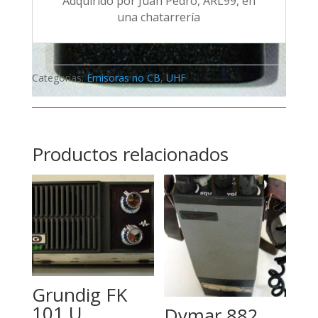
Adquirido por Juan Pedro, ARL99, en
una chatarrería
Categorías:
Emisoras no CB
,
UHF
Productos relacionados
Grundig FK
101 U
Dymar 882