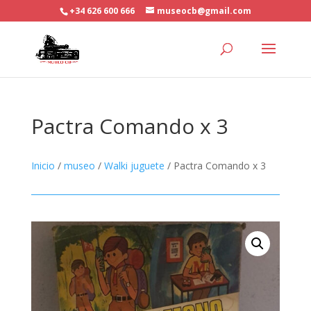
+34 626 600 666
museocb@gmail.com
Pactra Comando x 3
Inicio
/
museo
/
Walki juguete
/ Pactra Comando x 3