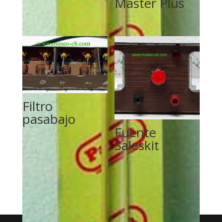
Master Plus
Filtro
pasabajo
Fuente
Saleskit