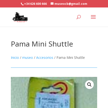
+34 626 600 666
museocb@gmail.com
Pama Mini Shuttle
Inicio
/
museo
/
Accesorios
/ Pama Mini Shuttle