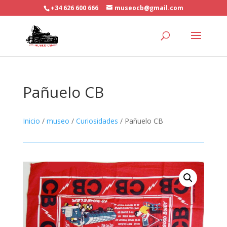
+34 626 600 666
museocb@gmail.com
Pañuelo CB
Inicio
/
museo
/
Curiosidades
/ Pañuelo CB