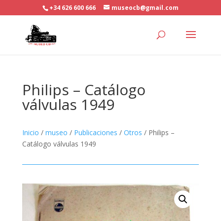
+34 626 600 666
museocb@gmail.com
Philips – Catálogo
válvulas 1949
Inicio
/
museo
/
Publicaciones
/
Otros
/ Philips –
Catálogo válvulas 1949