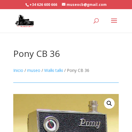
+34 626 600 666
museocb@gmail.com
Pony CB 36
Inicio
/
museo
/
Walki talki
/ Pony CB 36