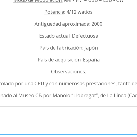
Modo de Modulación:
AM - FM – USB – LSB - CW
Potencia
: 4/12 watios
Antigüedad aproximada:
2000
Estado actual:
Defectuosa
País de fabricación:
Japón
País de adquisición:
España
Observaciones
:
rolado por una CPU y con numerosas prestaciones, tanto de c
nado al Museo CB por Manolo “Llobregat”, de La Línea (Cádi