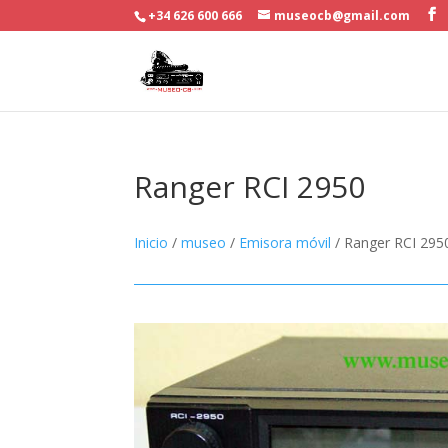
+34 626 600 666
museocb@gmail.com
Ranger RCI 2950
Inicio
/
museo
/
Emisora móvil
/ Ranger RCI 295