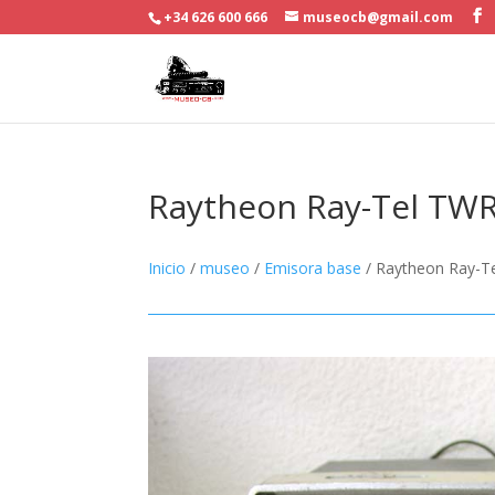
+34 626 600 666
museocb@gmail.com
Raytheon Ray-Tel TWR
Inicio
/
museo
/
Emisora base
/ Raytheon Ray-T