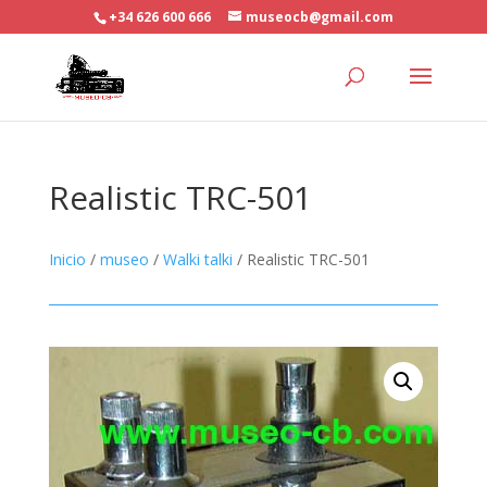
+34 626 600 666
museocb@gmail.com
Realistic TRC-501
Inicio
/
museo
/
Walki talki
/ Realistic TRC-501