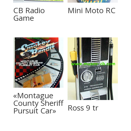
CB Radio
Mini Moto RC
Game
«Montague
County Sheriff
Ross 9 tr
Pursuit Car»