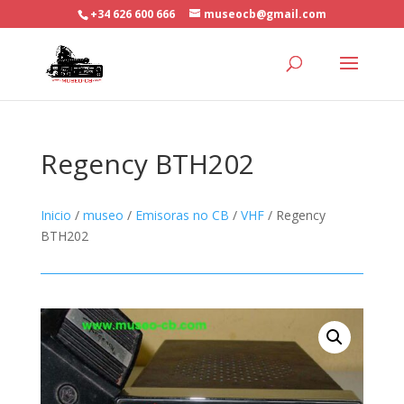
+34 626 600 666
museocb@gmail.com
Regency BTH202
Inicio
/
museo
/
Emisoras no CB
/
VHF
/ Regency
BTH202