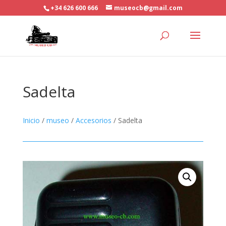
+34 626 600 666
museocb@gmail.com
Sadelta
Inicio
/
museo
/
Accesorios
/ Sadelta