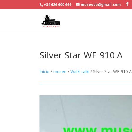
+34 626 600 666
museocb@gmail.com
Silver Star WE-910 A
Inicio
/
museo
/
Walki talki
/ Silver Star WE-910 A