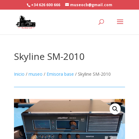
+34 626 600 666
museocb@gmail.com
Skyline SM-2010
Inicio
/
museo
/
Emisora base
/ Skyline SM-2010