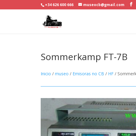
+34 626 600 666
museocb@gmail.com
Sommerkamp FT-7B
Inicio
/
museo
/
Emisoras no CB
/
HF
/ Sommer