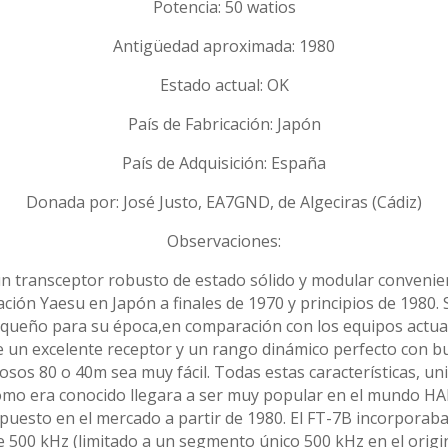
Potencia: 50 watios
Antigüedad aproximada: 1980
Estado actual: OK
País de Fabricación: Japón
País de Adquisición: España
Donada por: José Justo, EA7GND, de Algeciras (Cádiz)
Observaciones:
transceptor robusto de estado sólido y modular conveniente 
ción Yaesu en Japón a finales de 1970 y principios de 1980
equeño para su época,en comparación con los equipos actua
e un excelente receptor y un rango dinámico perfecto con bu
osos 80 o 40m sea muy fácil. Todas estas características, un
omo era conocido llegara a ser muy popular en el mundo H
 puesto en el mercado a partir de 1980. El FT-7B incorpora
 500 kHz (limitado a un segmento único 500 kHz en el origin