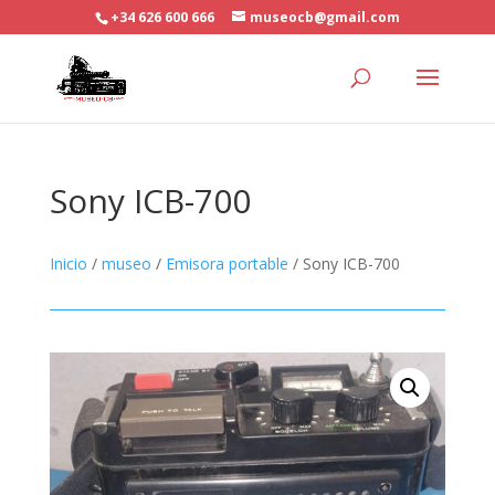
+34 626 600 666
museocb@gmail.com
Sony ICB-700
Inicio
/
museo
/
Emisora portable
/ Sony ICB-700