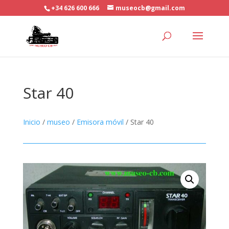
+34 626 600 666
museocb@gmail.com
Star 40
Inicio
/
museo
/
Emisora móvil
/ Star 40