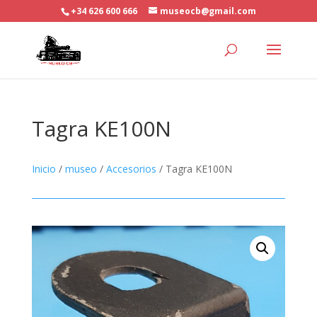
+34 626 600 666
museocb@gmail.com
Tagra KE100N
Inicio
/
museo
/
Accesorios
/ Tagra KE100N