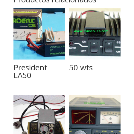
President
50 wts
LA50